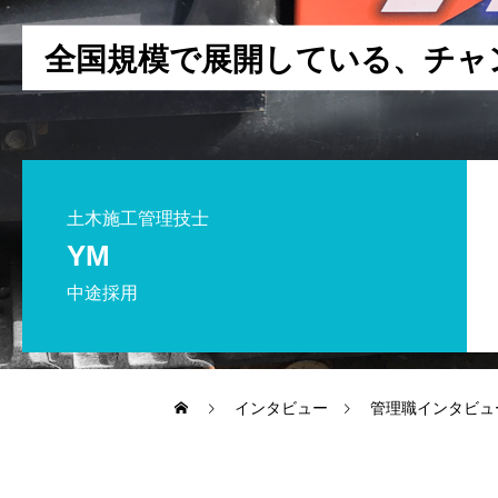
よくある質問
全
国
規
模
で
展
開
し
て
い
る
、
チ
ャ
採用までの流れ
土木施工管理技士
福利厚生
YM
中途採用
インタビュー
管理職インタビュ