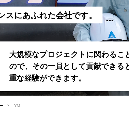
ン
ス
に
あ
ふ
れ
た
会
社
で
す
。
大規模なプロジェクトに関わるこ
ので、その一員として貢献できる
重な経験ができます。
ー
YM