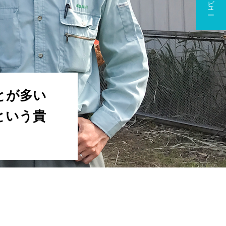
とが多い
という貴